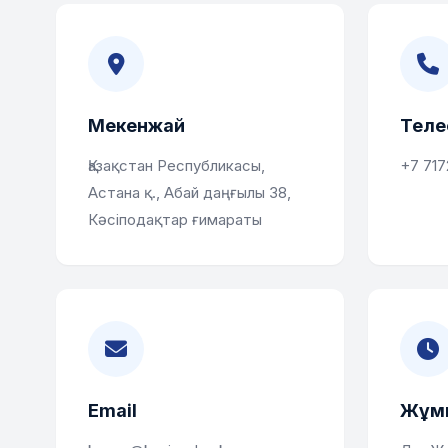
Мекенжай
Теле
Қазақстан Республикасы,
+7 717
Астана қ., Абай даңғылы 38,
Кәсіподақтар ғимараты
Email
Жұмы