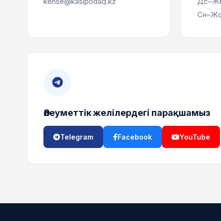
kense@kasipodaq.kz
Дс–Жм:
Сн–Жс
Әлеуметтік желілердегі парақшамыз
Telegram
Facebook
YouTube