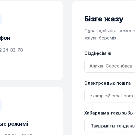
Бізге жазу
Сұрақ қойыңыз немесе 
фон
жауап береміз
2 24-82-78
Сіздің есіміңіз
Электрондық пошта
Хабарлама тақырыбы
с режимі