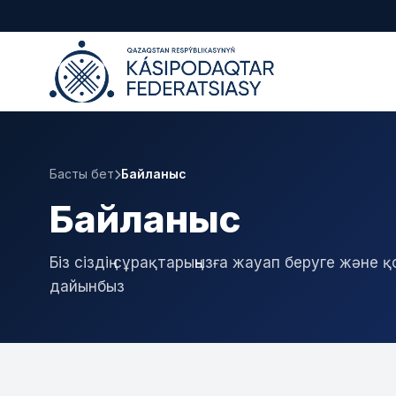
Басты бет
Байланыс
Байланыс
Біз сіздің сұрақтарыңызға жауап беруге және
дайынбыз