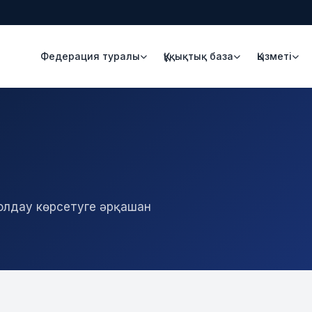
Федерация туралы
Құқықтық база
Қызметі
 қолдау көрсетуге әрқашан