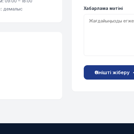
 09:00 – 18:00
Хабарлама мәтіні
: демалыс
Өтінішті жіберу