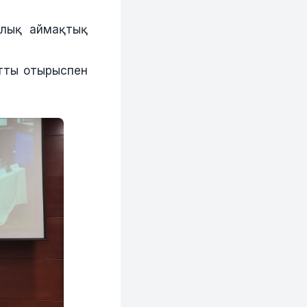
алық аймақтық
атты отырыспен