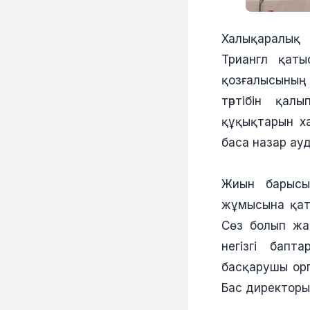
Халықаралы
Триангл қаты
қозғалысының
тәртібін қал
құқықтарын ха
баса назар ау
Жиын барысы
жұмысына қаты
Сөз болып жат
негізгі бапт
басқарушы орг
Бас директоры