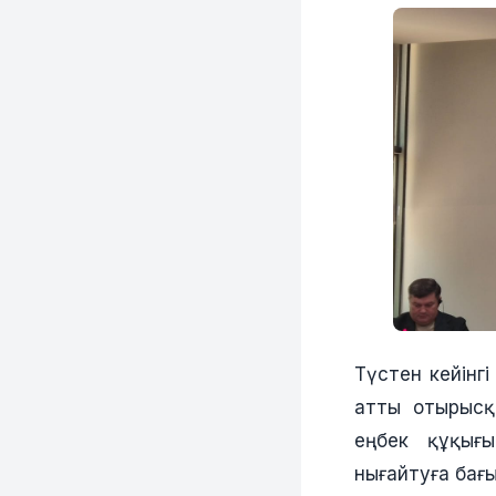
Түстен кейінг
атты отырысқ
еңбек құқығ
нығайтуға бағ