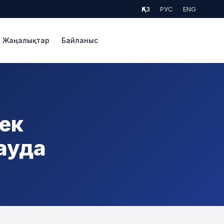
ҚАЗ
РУС
ENG
Жаңалықтар
Байланыс
бек
ауда