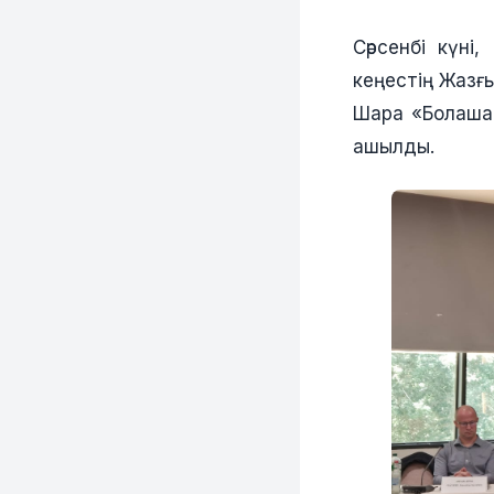
Сәрсенбі күн
кеңестің Жазғы
Шара «Болашақ
ашылды.