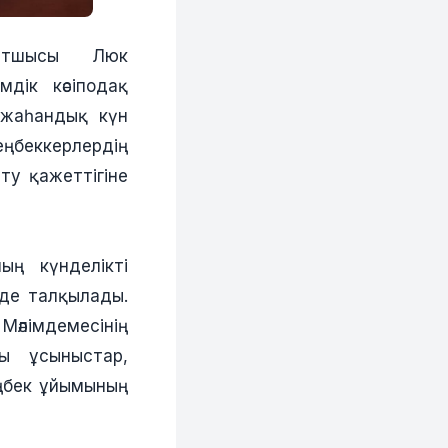
хатшысы Люк
дік кәсіподақ
 жаһандық күн
ңбеккерлердің
ту қажеттігіне
ң күнделікті
нде талқылады.
Мәлімдемесінің
лы ұсыныстар,
еңбек ұйымының