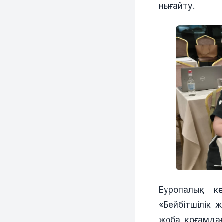
нығайту.
Еуропалық кә
«Бейбітшілік 
жоба қоғамдағ