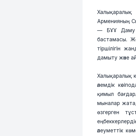
Халықаралық
Арменияның С
— БҰҰ Даму 
бастамасы. Ж
тіршілігін ж
дамыту және ай
Халықаралық к
әлемдік кәсі
қимыл бағдар
мыналар жатад
өзгерген тұ
еңбеккерлерд
әлеуметтік кө