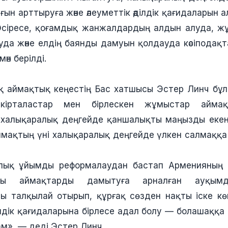
ын арттыруға және әлеуметтік әділдік қағидаларын 
 Әсіресе, қоғамдық жанжалдардың алдын алуда, 
уда және елдің баянды дамуын қолдауда кәсіподақ
ән берілді.
қ аймақтық кеңестің Бас хатшысы Эстер Линч бұ
ікірталастар мен бірлескен жұмыстар аймақт
халықаралық деңгейде қаншалықты маңызды екені
аймақтың үні халықаралық деңгейде үлкен салмаққа 
алық ұйымды реформалаудан бастап Арменияның
ты аймақтарды дамытуға арналған ауқым
ы талқылай отырып, құрғақ сөзден нақты іске к
ілдік қағидаларына бірлесе адал болу — болашаққа 
ам», — деді Эстер Линч.