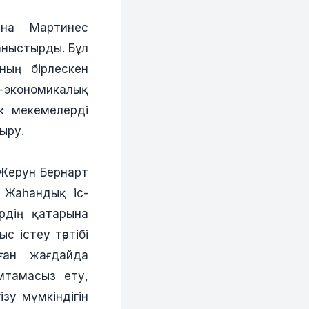
ина Мартинес
ныстырды. Бұл
ың бірлескен
-экономикалық
к мекемелерді
ыру.
 Жерун Бернарт
 Жаһандық іс-
рдің қатарына
 істеу тәртібі
ған жағдайда
мтамасыз ету,
зу мүмкіндігін