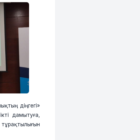
ықтың діңгегі»
кті дамытуға,
тұрақтылығын