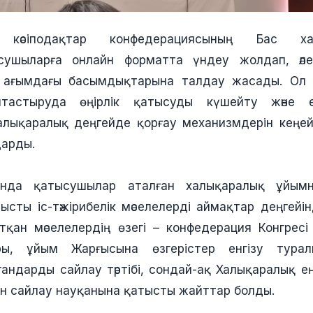
қ кәсіподақтар конфедерациясының Бас 
сушыларға онлайн форматта үндеу жолдап, әлем
 ағымдағы басымдықтарына талдау жасады. Ол
ыптастыруда өңірлік қатысуды күшейту және е
лықаралық деңгейде қорғау механизмдерін кеңей
дарды.
нда қатысушылар аталған халықаралық ұйымны
сты іс-тәжірибелік мәселелерді аймақтар деңгейі
қан мәселелердің өзегі – конфедерация Конгресі 
ары, ұйым Жарғысына өзгерістер енгізу тура
андарды сайлау тәртібі, сондай-ақ Халықаралық 
н сайлау науқанына қатысты жайттар болды.