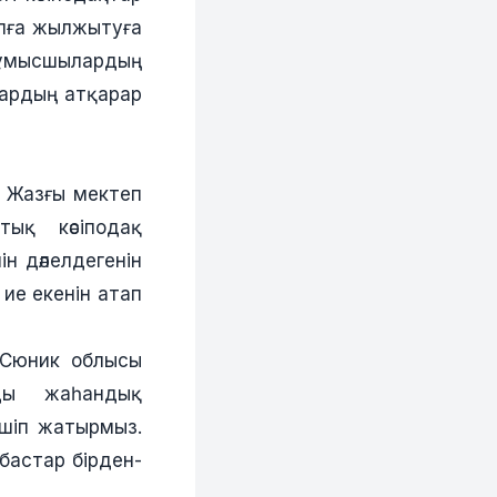
алға жылжытуға
жұмысшылардың
тардың атқарар
л Жазғы мектеп
ық кәсіподақ
н дәлелдегенін
ие екенін атап
 Сюник облысы
ды жаһандық
өшіп жатырмыз.
бастар бірден-