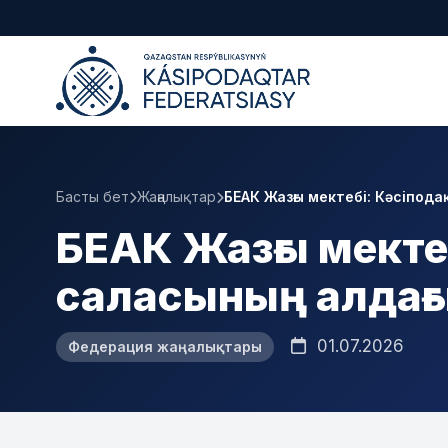
Басты бет
Жаңалықтар
БЕАК Жазғы мектебі: Кәсіпода
БЕАК Жазғы мекте
саласының алдағ
01.07.2026
Федерация жаңалықтары