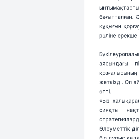
ынтымақтастығ
бағытталған.
құқығын қорға
рөліне ерекше м
Бүкілеуропалы
аясындағы п
қозғалысының 
жеткізді. Ол 
өтті.
«Біз халықар
сияқты нақ
стратегиялард
Әлеуметтік әд
бір дұрыс қад