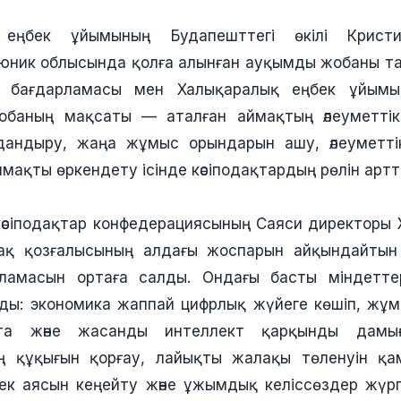
 еңбек ұйымының Будапешттегі өкілі Крист
юник облысында қолға алынған ауқымды жобаны та
бағдарламасы мен Халықаралық еңбек ұйымын
обаның мақсаты — аталған аймақтың әлеуметтік
андандыру, жаңа жұмыс орындарын ашу, әлеуметті
мақты өркендету ісінде кәсіподақтардың рөлін артт
әсіподақтар конфедерациясының Саяси директоры
подақ қозғалысының алдағы жоспарын айқындайтын
ламасын ортаға салды. Ондағы басты міндетте
ы: экономика жаппай цифрлық жүйеге көшіп, жұмыс
ста және жасанды интеллект қарқынды дамы
ің құқығын қорғау, лайықты жалақы төленуін қа
мек аясын кеңейту және ұжымдық келіссөздер жүргі