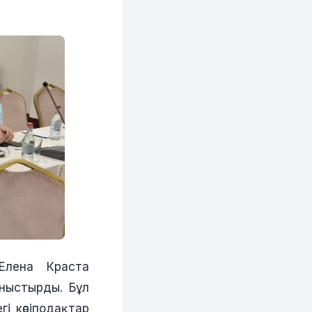
 Елена Краста
аныстырды. Бұл
і кәсіподақтар