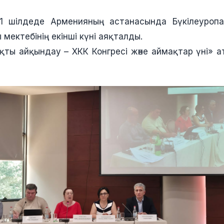
і, 1 шілдеде Арменияның астанасында Бүкілеуроп
 мектебінің екінші күні аяқталды.
ты айқындау – ХКК Конгресі және аймақтар үні» 