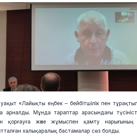
і уақыт «Лайықты еңбек – бейбітшілік пен тұрақтыл
а арналды. Мұнда тараптар арасындағы түсіністі
ын қорғауға және жұмыспен қамту нарығының 
ытталған халықаралық бастамалар сөз болды.