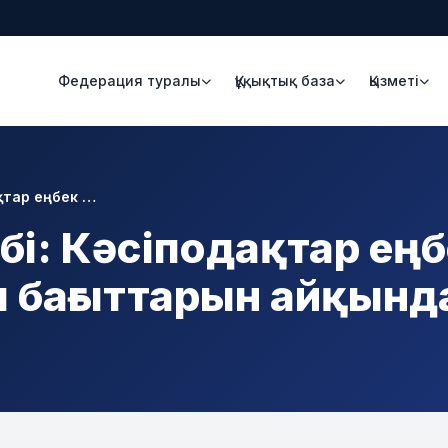
Федерация туралы
Құқықтық база
Қызметі
қтар еңбек …
бі: Кәсіподақтар ең
ы бағыттарын айқынд