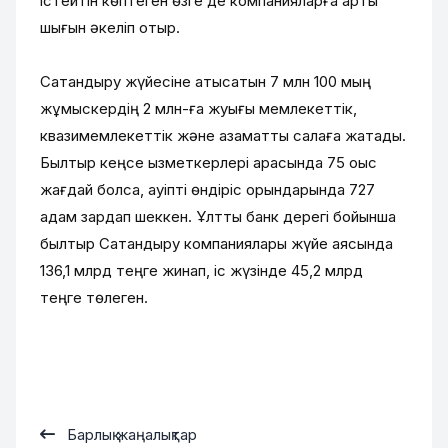
істейтін көптеген өзге де компанияларға артық
шығын әкеліп отыр.
Сақтандыру жүйесіне қатысатын 7 млн 100 мың
жұмыскердің 2 млн-ға жуығы мемлекеттік,
квазимемлекеттік және азаматтық салаға жатады.
Былтыр кеңсе қызметкерлері арасында 75 оқыс
жағдай болса, қауіпті өндіріс орындарында 727
адам зардап шеккен. Ұлттық банк дерегі бойынша
былтыр Сақтандыру компаниялары жүйе аясында
136,1 млрд теңге жинап, іс жүзінде 45,2 млрд
теңге төлеген.
Барлық жаңалықтар