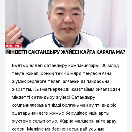
Былтыр елдегі сақтандыру компаниялары 136 млрд
теңге жинап, соның тек 45 млрд теңгесін ғана
жұмыскерлерге төлеп, қалғанын өз пайдасына
жаратты. Қызметкерлерді жазатайым оқиғалардан
міндетті сақтандыру жүйесі Сақтандыру
компанияларына тиімді болғанымен қауіпті өндіріс
ошақтарынан өзге жұмыс берушілер үшін артық
жүктеме салып отыр. Жарна мөлшерін қайта қарау
керек. Мәжіліс мінберінен осындай ұсыныс