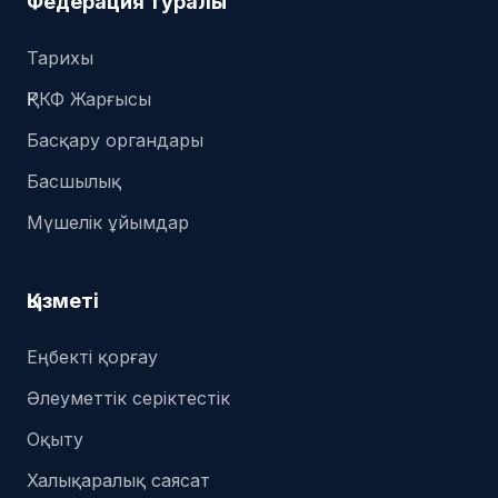
Федерация туралы
Тарихы
ҚРКФ Жарғысы
Басқару органдары
Басшылық
Мүшелік ұйымдар
Қызметі
Еңбекті қорғау
Әлеуметтік серіктестік
Оқыту
Халықаралық саясат