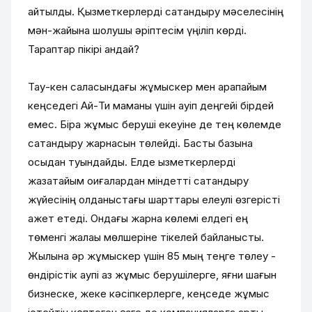
айтылды. Қызметкерлерді сақтандыру мәселесінің
мән-жайына шолушы әріптесім үңіліп көрді.
Тараптар пікірі қандай?
Тау-кен саласындағы жұмыскер мен қарапайым
кеңседегі Ай-Ти маманы үшін қауіп деңгейі бірдей
емес. Бірақ жұмыс беруші екеуіне де тең көлемде
сақтандыру жарнасын төлейді. Басты базына
осыдан туындайды. Елде қызметкерлерді
жазатайым оқиғалардан міндетті сақтандыру
жүйесінің қолданыстағы шарттары елеулі өзгерісті
қажет етеді. Ондағы жарна көлемі елдегі ең
төменгі жалақы мөлшеріне тікелей байланысты.
Жылына әр жұмыскер үшін 85 мың теңге төлеу -
өндірістік қаупі аз жұмыс берушілерге, яғни шағын
бизнеске, жеке кәсіпкерлерге, кеңседе жұмыс