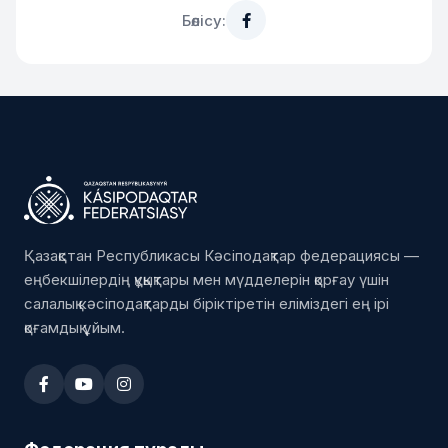
Бөлісу:
Қазақстан Республикасы Кәсіподақтар федерациясы —
еңбекшілердің құқықтары мен мүдделерін қорғау үшін
салалық кәсіподақтарды біріктіретін еліміздегі ең ірі
қоғамдық ұйым.