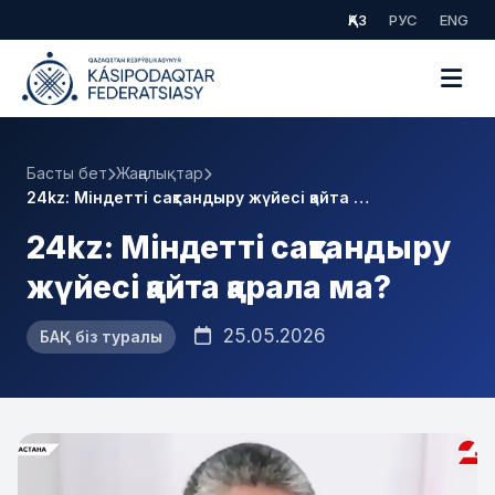
ҚАЗ
РУС
ENG
Басты бет
Жаңалықтар
24kz: Міндетті сақтандыру жүйесі қайта …
24kz: Міндетті сақтандыру
жүйесі қайта қарала ма?
25.05.2026
БАҚ біз туралы