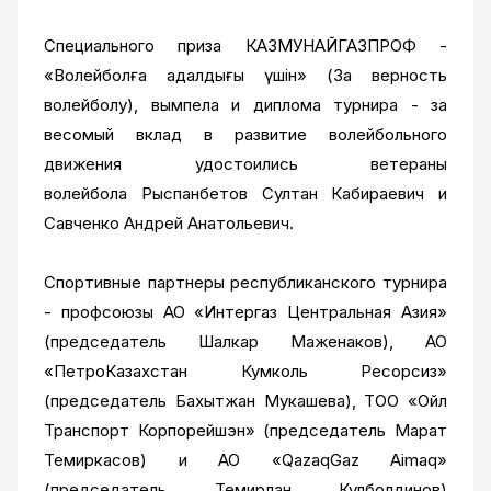
Специального приза КАЗМУНАЙГАЗПРОФ -
«Волейболға адалдығы үшін» (За верность
волейболу), вымпела и диплома турнира - за
весомый вклад в развитие волейбольного
движения удостоились ветераны
волейбола Рыспанбетов Султан Кабираевич и
Савченко Андрей Анатольевич.
Спортивные партнеры республиканского турнира
- профсоюзы АО «Интергаз Центральная Азия»
(председатель Шалкар Маженаков), АО
«ПетроКазахстан Кумколь Ресорсиз»
(председатель Бахытжан Мукашева), ТОО «Ойл
Транспорт Корпорейшэн» (председатель Марат
Темиркасов) и АО «QazaqGaz Aimaq»
(председатель Темирлан Кулболдинов)