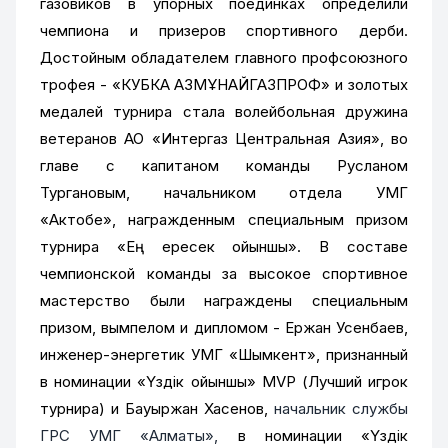
газовиков в упорных поединках определили
чемпиона и призеров спортивного дерби.
Достойным обладателем главного профсоюзного
трофея - «КУБКА ҚАЗМҰНАЙГАЗПРОФ» и золотых
медалей турнира стала волейбольная дружина
ветеранов АО «Интергаз Центральная Азия», во
главе с капитаном команды Русланом
Тургановым, начальником отдела УМГ
«Актобе», награжденным специальным призом
турнира «Ең ересек ойыншы». В составе
чемпионской команды за высокое спортивное
мастерство были награждены специальным
призом, вымпелом и дипломом - Ержан Усенбаев,
инженер-энергетик УМГ «Шымкент», признанный
в номинации «Үздік ойыншы» MVP (Лучший игрок
турнира) и Бауыржан Хасенов,
начальник службы
ГРС УМГ «Алматы»,
в номинации «Үздік