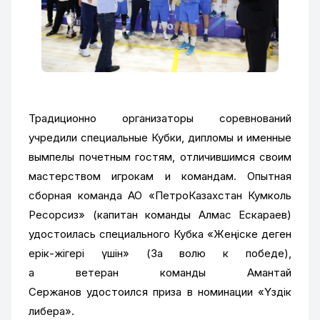
Традиционно организаторы соревнований
учредили специальные Кубки, дипломы и именные
вымпелы почетным гостям, отличившимся своим
мастерством игрокам и командам. Опытная
сборная команда АО «ПетроКазахстан Кумколь
Ресорсиз» (капитан команды Алмас Ескараев)
удостоилась специального Кубка «Жеңіске деген
ерік-жігері үшін» (За волю к победе),
а ветеран команды Амантай
Сержанов удостоился приза в номинации «Үздік
либера».