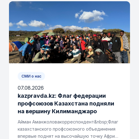
СМИ о нас
07.08.2026
kazpravda.kz: Флаг федерации
профсоюзов Казахстана подняли
на вершину Килиманджаро
Айман Аманжоловакорреспондент&nbsp;Флаг
казахстанского профсоюзного объединения
впервые поднят на высочайшую точку Афри…